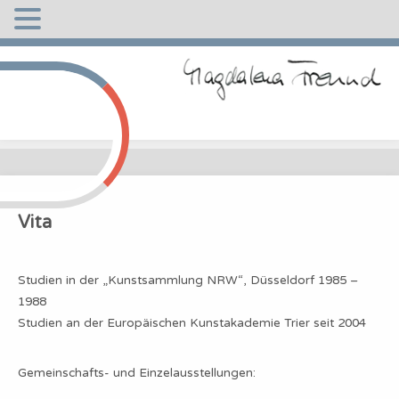
Skip
to
content
Das Entstehen meiner Bilder
Vita
Vita
Bilder
Studien in der „Kunstsammlung NRW“, Düsseldorf 1985 –
Redeauszug
1988
Studien an der Europäischen Kunstakademie Trier seit 2004
TV-Interview
Gemeinschafts- und Einzelausstellungen:
Termine